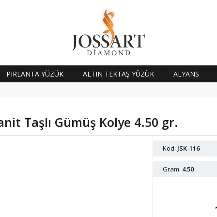
PIRLANTA YÜZÜK
ALTIN TEKTAŞ YÜZÜK
ALYANS
anit Taşlı Gümüş Kolye 4.50 gr.
Kod:
JSK-116
Gram:
4.50