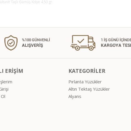
ltanit Taşlı Gümüş Kolye 4.50 gr.
LI ERİŞİM
KATEGORİLER
işlerim
Pırlanta Yüzükler
irişi
Altın Tektaş Yüzükler
 Ol
Alyans