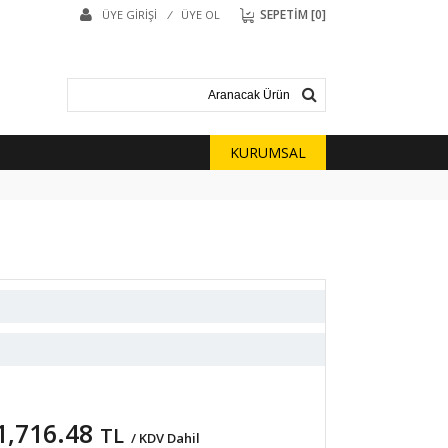
SEPETİM [
0
]
ÜYE GİRİŞİ
/
ÜYE OL
KURUMSAL
1,716.48
TL
/ KDV Dahil